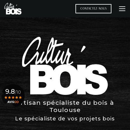
Aller
au
CONTACTEZ-NOUS
contenu
principal
9.8
/10
Artisan spécialiste du bois à
Toulouse
Voir le certificat
Le spécialiste de vos projets bois