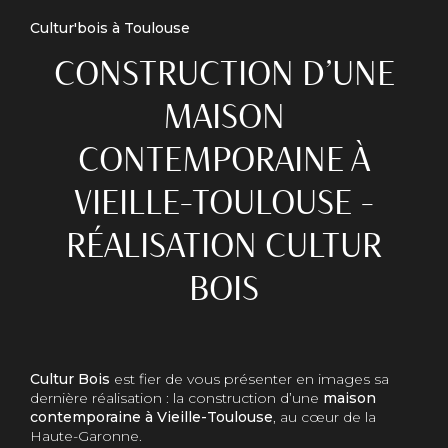
Cultur'bois à Toulouse
CONSTRUCTION D’UNE
MAISON
CONTEMPORAINE À
VIEILLE-TOULOUSE –
RÉALISATION CULTUR
BOIS
Cultur Bois
est fier de vous présenter en images sa
dernière réalisation : la construction d’une
maison
contemporaine à Vieille-Toulouse
, au cœur de la
Haute-Garonne.