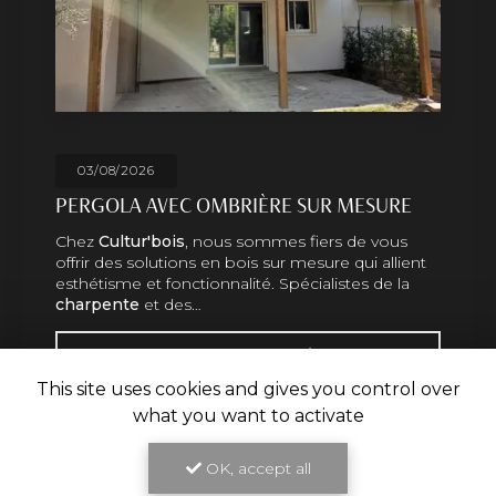
026
29/07/2
 AVEC OMBRIÈRE SUR MESURE
HABILLA
TOULOU
ur'bois
, nous sommes fiers de vous
Un savoir-
 solutions en bois sur mesure qui allient
boisSituée
 et fonctionnalité. Spécialistes de la
distingue 
e
et des…
charpent
TOUTE L'ACTUALITÉ
This site uses cookies and gives you control over
what you want to activate
OK, accept all