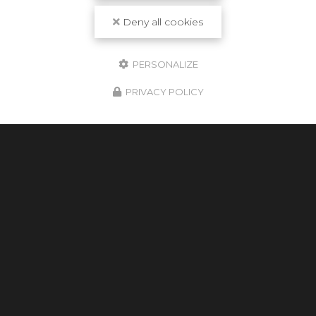
Deny all cookies
PERSONALIZE
PRIVACY POLICY
Cultur'bois
Artisan spécialiste du bois à Toulouse
35 Avenue de Larrieu-Thibaud
31100 Toulouse
05 31 61 29 14
Lundi au vendredi :