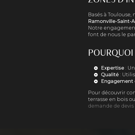
Basés à Toulouse,
Ramonville-Saint-
Notre engagement e
font de nous le par
POURQUOI C
Expertise
: Un
Qualité
: Util
Engagement c
Pour découvrir co
terrasse en bois o
demande de devis