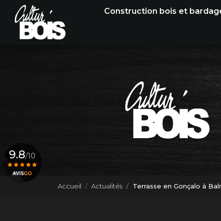
Navigation principale
Aller
Construction bois et bardag
au
contenu
principal
9.8
/10
Accueil
Actualités
Terrasse en Gonçalo à Ba
Voir le certificat