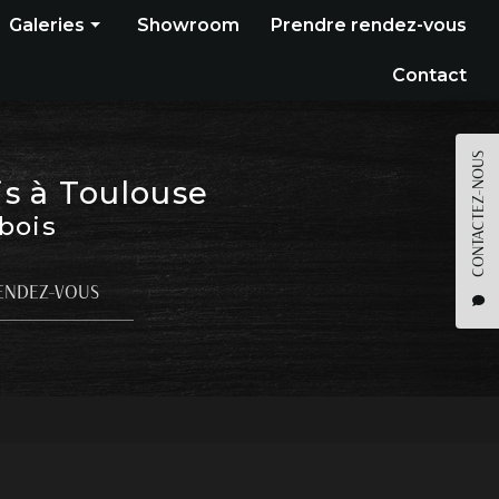
Galeries
Showroom
Prendre rendez-vous
Construction bois
Contact
Bardage
Terrasse
CONTACTEZ-NOUS
is à Toulouse
Pergola
 bois
Parquet
Agencement
ENDEZ-VOUS