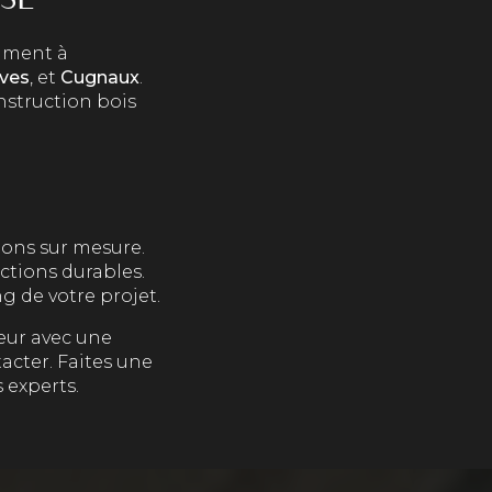
mment à
ives
, et
Cugnaux
.
nstruction bois
ions sur mesure.
ctions durables.
 de votre projet.
eur avec une
acter. Faites une
 experts.