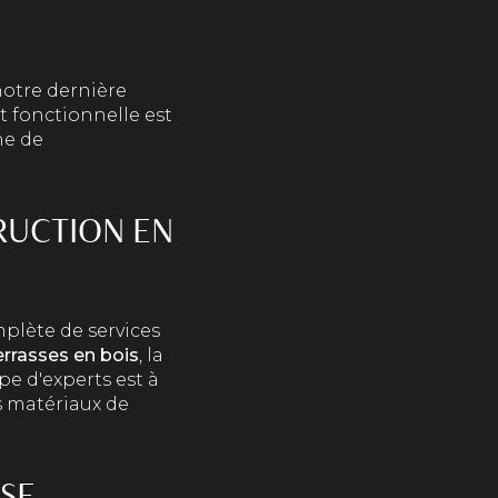
notre dernière
t fonctionnelle est
he de
RUCTION EN
plète de services
errasses en bois
, la
pe d'experts est à
es matériaux de
SE