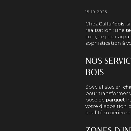
15-10-2025
Chez
Cultur'bois
, 
réalisation : une
te
conçue pour agran
sophistication à v
NOS SERVI
BOIS
Spécialistes en
ch
pour transformer v
pose de
parquet
ha
votre disposition 
qualité supérieure
ZONES D'I