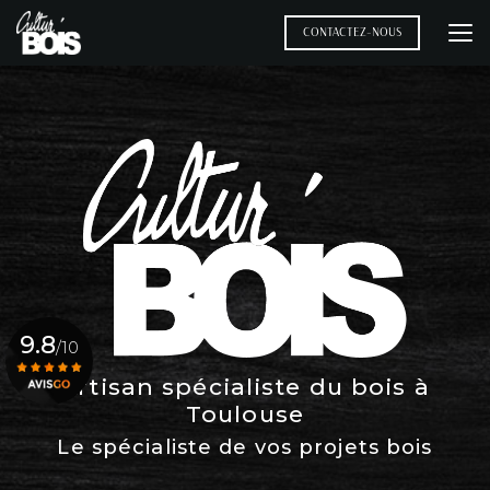
Aller
au
CONTACTEZ-NOUS
contenu
principal
9.8
/10
Artisan spécialiste du bois à
Toulouse
Voir le certificat
Le spécialiste de vos projets bois