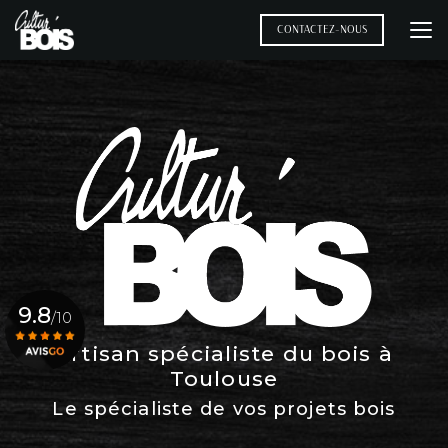
Aller
au
CONTACTEZ-NOUS
contenu
principal
9.8
/10
Artisan spécialiste du bois à
Toulouse
Voir le certificat
Le spécialiste de vos projets bois