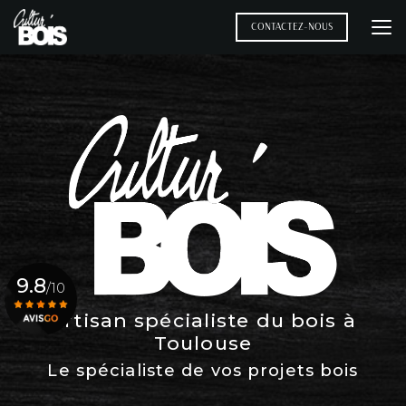
Aller
au
CONTACTEZ-NOUS
contenu
principal
9.8
/10
Artisan spécialiste du bois à
Toulouse
Voir le certificat
Le spécialiste de vos projets bois