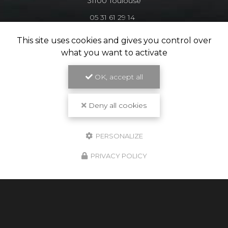
31100 Toulouse
05 31 61 29 14
Lundi au vendredi :
This site uses cookies and gives you control over
9h - 18h
what you want to activate
Suivez-nous sur les réseaux sociaux
OK, accept all
Deny all cookies
PERSONALIZE
PRIVACY POLICY
Envoyez un message
Nom Prénom
Société