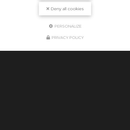
Deny all cookies
Envoyez un message
PERSONALIZE
Nom Prénom
PRIVACY POLICY
Société
Email
Téléphone
Message
J'autorise ce site à conserver l'ensemble des données transmises dans ce