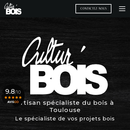
Aller
au
CONTACTEZ-NOUS
contenu
principal
9.8
/10
Artisan spécialiste du bois à
Toulouse
Voir le certificat
Le spécialiste de vos projets bois