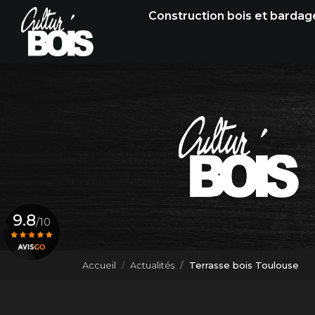
Navigation principale
Aller
Construction bois et bardag
au
contenu
principal
9.8
/10
Accueil
Actualités
Terrasse bois Toulouse
Voir le certificat