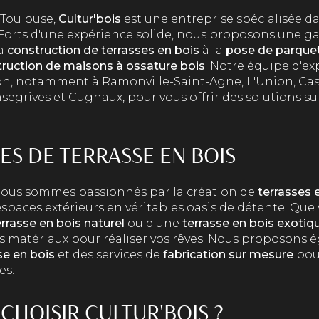
 Toulouse,
Cultur'bois
est une entreprise spécialisée d
 Forts d'une expérience solide, nous proposons une
la
construction de terrasses en bois
à la
pose de parque
ruction de maisons à ossature bois
. Notre équipe d'ex
ion, notamment à Ramonville-Saint-Agne, L'Union, Cas
egrives et Cugnaux, pour vous offrir des solutions s
ES DE TERRASSE EN BOIS
 nous sommes passionnés par la création de
terrasses 
spaces extérieurs en véritables oasis de détente. Que 
errasse en bois naturel
ou d'une
terrasse en bois exotiq
s matériaux pour réaliser vos rêves. Nous proposons 
se en bois
et des services de
fabrication sur mesure
pou
es.
CHOISIR CULTUR'BOIS ?