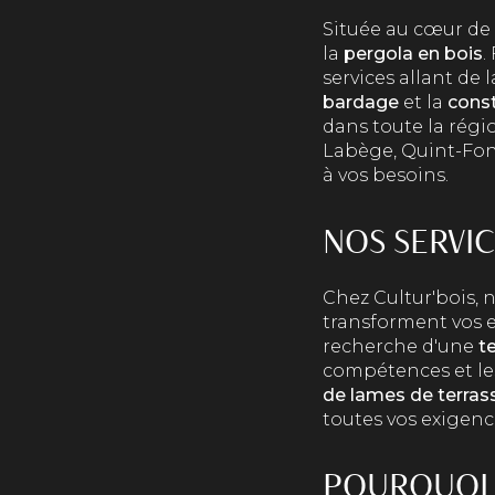
Située au cœur de
la
pergola en bois
.
services allant de 
bardage
et la
const
dans toute la rég
Labège, Quint-Fons
à vos besoins.
NOS SERVIC
Chez Cultur'bois,
transforment vos e
recherche d'une
t
compétences et le
de lames de terras
toutes vos exigenc
POURQUOI 