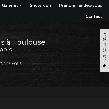
Galeries
Showroom
Prendre rendez-vous
Construction bois
Contact
Bardage
Terrasse
CONTACTEZ-NOUS
is à Toulouse
Pergola
 bois
Parquet
Agencement
ENDEZ-VOUS