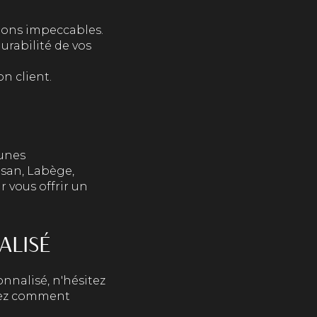
tions impeccables.
urabilité de vos
n client.
munes
osan, Labège,
 vous offrir un
ALISÉ
nalisé, n'hésitez
rez comment