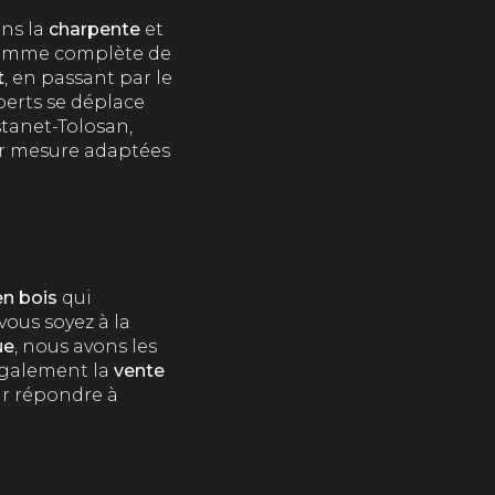
ans la
charpente
et
 gamme complète de
t
, en passant par le
perts se déplace
tanet-Tolosan,
ur mesure adaptées
en bois
qui
vous soyez à la
ue
, nous avons les
également la
vente
r répondre à