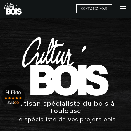
Aller
au
CONTACTEZ-NOUS
contenu
principal
9.8
/10
Artisan spécialiste du bois à
Toulouse
Voir le certificat
Le spécialiste de vos projets bois