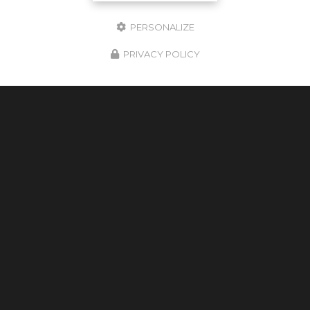
PERSONALIZE
PRIVACY POLICY
Cultur'bois
Artisan spécialiste du bois à Toulouse
35 Avenue de Larrieu-Thibaud
31100 Toulouse
05 31 61 29 14
Lundi au vendredi :
9h - 18h
Suivez-nous sur les réseaux sociaux