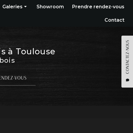
Galeries
Showroom
Prendre rendez-vous
Construction bois
Contact
Bardage
Terrasse
CONTACTEZ-NOUS
is à Toulouse
Pergola
 bois
Parquet
Agencement
ENDEZ-VOUS