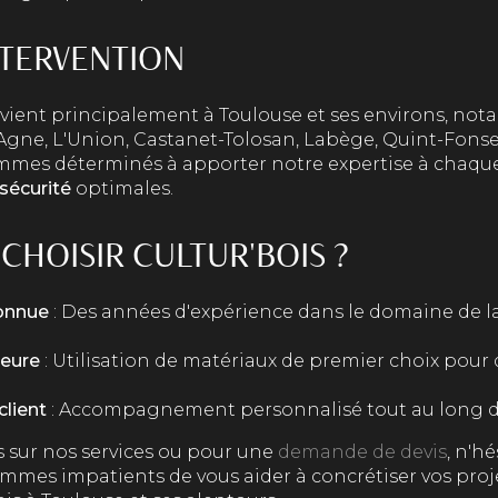
NTERVENTION
rvient principalement à Toulouse et ses environs, no
gne, L'Union, Castanet-Tolosan, Labège, Quint-Fonseg
mes déterminés à apporter notre expertise à chaque 
sécurité
optimales.
CHOISIR CULTUR'BOIS ?
connue
: Des années d'expérience dans le domaine de l
ieure
: Utilisation de matériaux de premier choix pour 
lient
: Accompagnement personnalisé tout au long de
s sur nos services ou pour une
demande de devis
, n'h
mmes impatients de vous aider à concrétiser vos proj