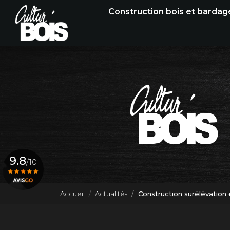
Navigation principale
Aller
Construction bois et bardag
au
contenu
principal
9.8
/10
Accueil
Actualités
Construction surélévation
Voir le certificat