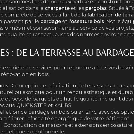
nous sommes fiers de notre expertise en constructio
cialisation dans la
charpente
et les
pergolas
. Situés à 
 complète de services allant de la
fabrication de terr
en passant par le
bardage
et l'
ossature bois
. Notre équ
sionnés met son savoir-faire au service de vos projets
aute qualité et respectueuses des normes environneme
ES : DE LA TERRASSE AU BARDAG
e variété de services pour répondre à tous vos besoi
 rénovation en bois :
bois
: Conception et réalisation de terrasses sur mesure
aturel ou exotique pour un rendu esthétique et durabl
te et pose de parquets de haute qualité, incluant des
es que QUICK STEP et KAHRS.
tallation de bardage en bois ou en zinc, avec des optio
améliorer l'efficacité énergétique de votre bâtiment.
s
: Construction de maisons et extensions en ossature 
rgétique exceptionnelle.