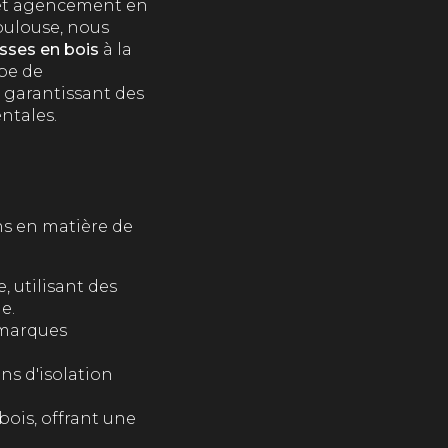
n et agencement en
Toulouse, nous
asses en bois
à la
ipe de
, garantissant des
ntales.
E
ns en matière de
, utilisant des
e.
 marques
ns d'isolation
bois, offrant une