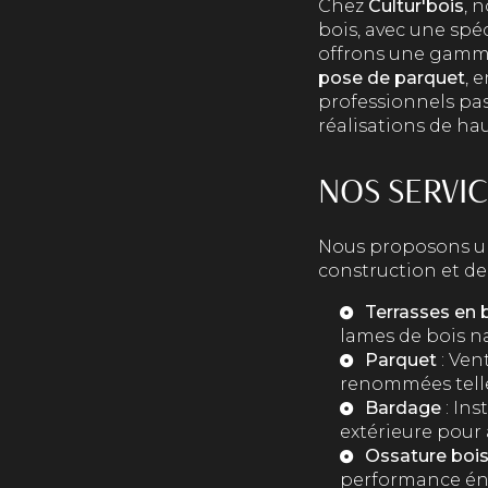
Chez
Cultur'bois
, 
bois, avec une spé
offrons une gamme
pose de parquet
, 
professionnels pas
réalisations de h
NOS SERVIC
Nous proposons un
construction et de
Terrasses en 
lames de bois n
Parquet
: Ven
renommées tell
Bardage
: Ins
extérieure pour 
Ossature boi
performance éne